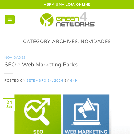
Skip
ABRA UMA LOJA ONLINE
to
content
CATEGORY ARCHIVES:
NOVIDADES
NOVIDADES
SEO e Web Marketing Packs
POSTED ON
SETEMBRO 24, 2024
BY
G4N
24
Set